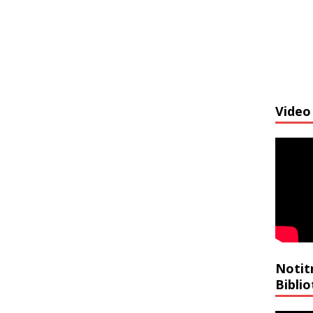
Video 
Notit
Bibli