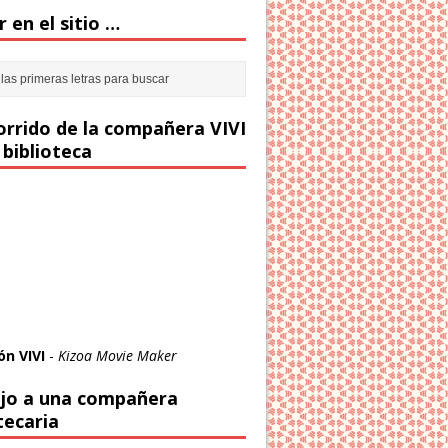
 en el sitio …
corrido de la compañera VIVI
 biblioteca
ón VIVI
-
Kizoa Movie Maker
jo a una compañera
tecaria