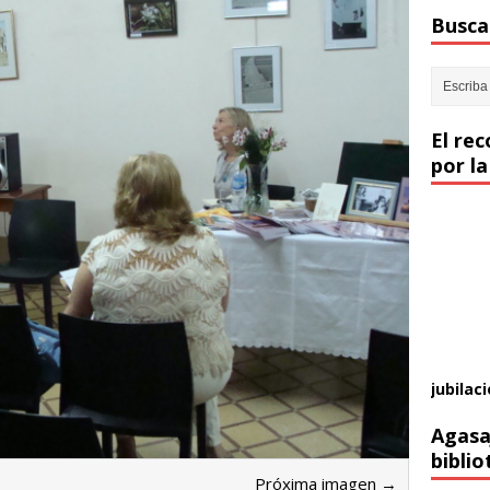
Buscar
El re
por la
jubilaci
Agasa
biblio
Próxima imagen →