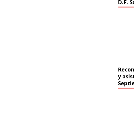
D.F. 
Recon
y asi
Septi