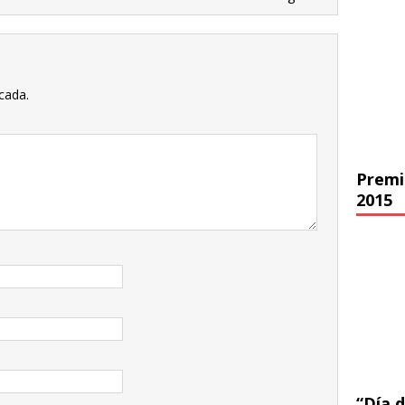
cada.
Premi
2015
“Día d