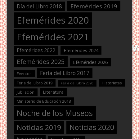
Efemérides 2019
Día del Libro 2018
Efemérides 2020
Efemérides 2021
Efemérides 2022
Efemérides 2024
Efemérides 2025
Efemérides 2026
Feria del Libro 2017
Eventos
Feria del Libro 2019
Historietas
Feria del Libro 2020
Literatura
Jubilación
Ministerio de Educación 2018
Noche de los Museos
Noticias 2020
Noticias 2019