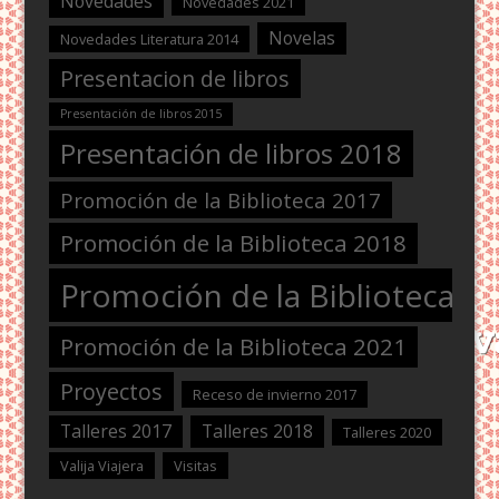
Novedades
Novedades 2021
Novelas
Novedades Literatura 2014
Presentacion de libros
Presentación de libros 2015
Presentación de libros 2018
Promoción de la Biblioteca 2017
Promoción de la Biblioteca 2018
Promoción de la Biblioteca 2
Promoción de la Biblioteca 2021
Proyectos
Receso de invierno 2017
Talleres 2017
Talleres 2018
Talleres 2020
Valija Viajera
Visitas