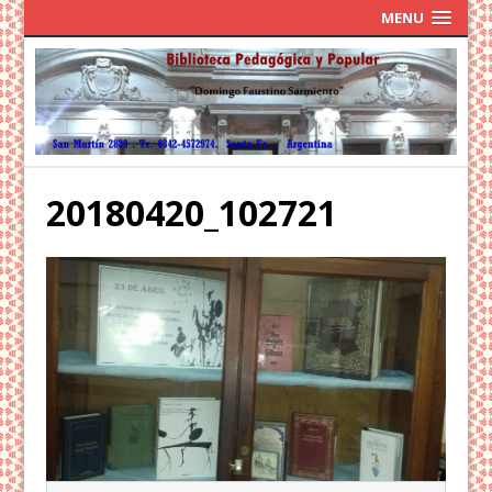
MENU
20180420_102721