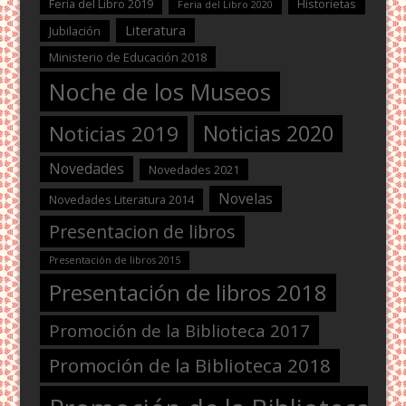
Feria del Libro 2019
Historietas
Feria del Libro 2020
Literatura
Jubilación
Ministerio de Educación 2018
Noche de los Museos
Noticias 2020
Noticias 2019
Novedades
Novedades 2021
Novelas
Novedades Literatura 2014
Presentacion de libros
Presentación de libros 2015
Presentación de libros 2018
Promoción de la Biblioteca 2017
Promoción de la Biblioteca 2018