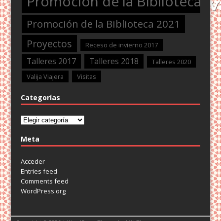
Promoción de la Biblioteca 2
Promoción de la Biblioteca 2021
Proyectos
Receso de invierno 2017
Talleres 2017
Talleres 2018
Talleres 2020
Valija Viajera
Visitas
Categorías
Categorías
Meta
Acceder
Entries feed
Comments feed
WordPress.org