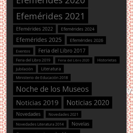
Efemérides 2021
Efemérides 2022
Efemérides 2024
Efemérides 2025
Efemérides 2026
Feria del Libro 2017
Eventos
Feria del Libro 2019
Historietas
Feria del Libro 2020
Literatura
Jubilación
Ministerio de Educación 2018
Noche de los Museos
Noticias 2020
Noticias 2019
Novedades
Novedades 2021
Novelas
Novedades Literatura 2014