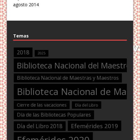
agosto 2014
Temas
2018
2025
Biblioteca Nacional del Maestro
Biblioteca Nacional de Maestras y Maestros
Biblioteca Nacional de Maest
Cierre de las vacaciones
Dìa del Libro
Día de las Bibliotecas Populares
Efemérides 2019
Día del Libro 2018
Efemérides 2020