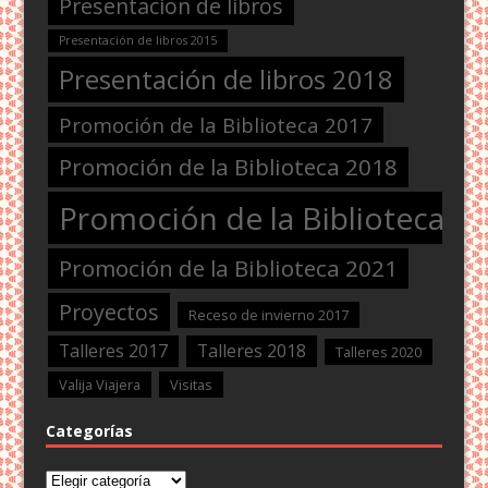
Presentacion de libros
Presentación de libros 2015
Presentación de libros 2018
Promoción de la Biblioteca 2017
Promoción de la Biblioteca 2018
Promoción de la Biblioteca 2
Promoción de la Biblioteca 2021
Proyectos
Receso de invierno 2017
Talleres 2017
Talleres 2018
Talleres 2020
Valija Viajera
Visitas
Categorías
Categorías