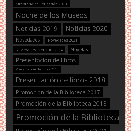
Ministerio de Educación 2018
Noche de los Museos
Noticias 2020
Noticias 2019
Novedades
Novedades 2021
Novelas
Novedades Literatura 2014
Presentacion de libros
Presentación de libros 2015
Presentación de libros 2018
Promoción de la Biblioteca 2017
Promoción de la Biblioteca 2018
Promoción de la Biblioteca 2
Promoción de la Biblioteca 2021