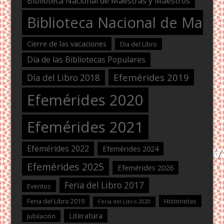
Biblioteca Nacional de Maestras y Maestros
Biblioteca Nacional de Maest
Cierre de las vacaciones
Dìa del Libro
Día de las Bibliotecas Populares
Efemérides 2019
Día del Libro 2018
Efemérides 2020
Efemérides 2021
Efemérides 2022
Efemérides 2024
Efemérides 2025
Efemérides 2026
Feria del Libro 2017
Eventos
Feria del Libro 2019
Historietas
Feria del Libro 2020
Literatura
Jubilación