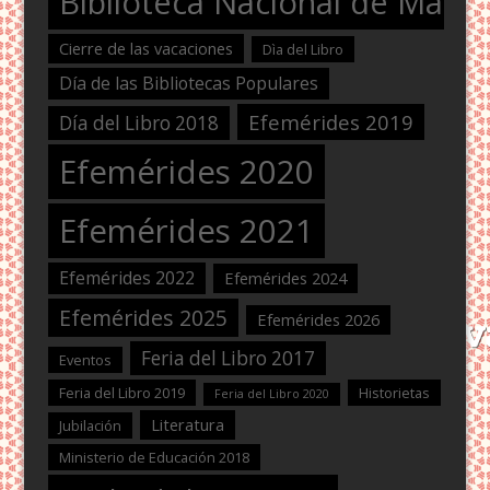
Biblioteca Nacional de Maest
Cierre de las vacaciones
Dìa del Libro
Día de las Bibliotecas Populares
Efemérides 2019
Día del Libro 2018
Efemérides 2020
Efemérides 2021
Efemérides 2022
Efemérides 2024
Efemérides 2025
Efemérides 2026
Feria del Libro 2017
Eventos
Feria del Libro 2019
Historietas
Feria del Libro 2020
Literatura
Jubilación
Ministerio de Educación 2018