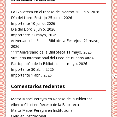
La Biblioteca en el receso de invierno
30 junio, 2026
Día del Libro. Festejo
25 junio, 2026
Importante
10 junio, 2026
Día del Libro
8 junio, 2026
Importante
22 mayo, 2026
Aniversario 111º de la Biblioteca-Festejos-
21 mayo,
2026
111º Aniversario de la Biblioteca
11 mayo, 2026
50º Feria Internacional del Libro de Buenos Aires-
Participación de la Biblioteca-
11 mayo, 2026
Importante
30 abril, 2026
Importante
1 abril, 2026
Comentarios recientes
Marta Mabel Pereyra
en
Receso de la Biblioteca
Alberto Cibini
en
Receso de la Biblioteca
Marta Mabel Pereyra
en
Institucional
Cielo
en
Institucional