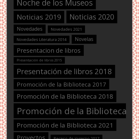
Noche de los Museos
Noticias 2020
Noticias 2019
Novedades
Novedades 2021
Novelas
Novedades Literatura 2014
Presentacion de libros
Presentación de libros 2015
Presentación de libros 2018
Promoción de la Biblioteca 2017
Promoción de la Biblioteca 2018
Promoción de la Biblioteca 2
Promoción de la Biblioteca 2021
Proyectos
Receso de invierno 2017