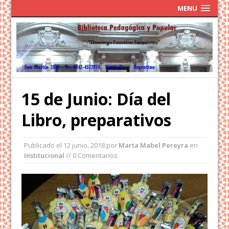
MENU
15 de Junio: Día del
Libro, preparativos
Publicado el
12 junio, 2018
por
Marta Mabel Pereyra
en
Institucional
// 0 Comentarios