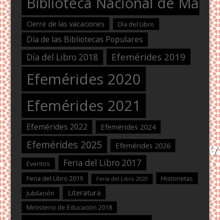
Biblioteca Nacional de Maest
Cierre de las vacaciones
Dìa del Libro
Día de las Bibliotecas Populares
Efemérides 2019
Día del Libro 2018
Efemérides 2020
Efemérides 2021
Efemérides 2022
Efemérides 2024
Efemérides 2025
Efemérides 2026
Feria del Libro 2017
Eventos
Feria del Libro 2019
Historietas
Feria del Libro 2020
Literatura
Jubilación
Ministerio de Educación 2018