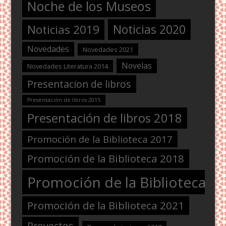
Noche de los Museos
Noticias 2020
Noticias 2019
Novedades
Novedades 2021
Novelas
Novedades Literatura 2014
Presentacion de libros
Presentación de libros 2015
Presentación de libros 2018
Promoción de la Biblioteca 2017
Promoción de la Biblioteca 2018
Promoción de la Biblioteca 2
Promoción de la Biblioteca 2021
Proyectos