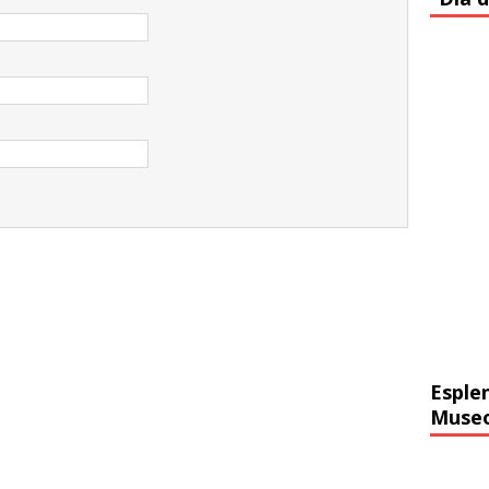
Esple
Muse