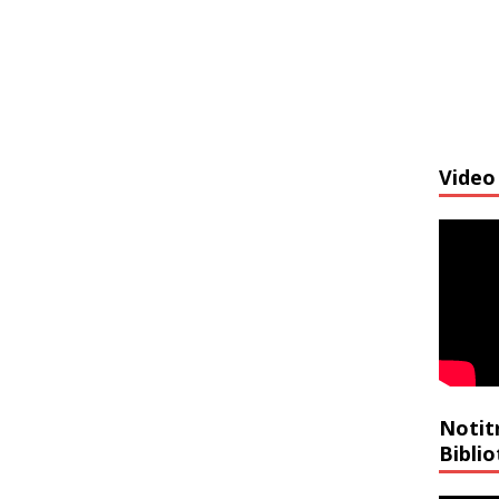
Video 
Notit
Bibli