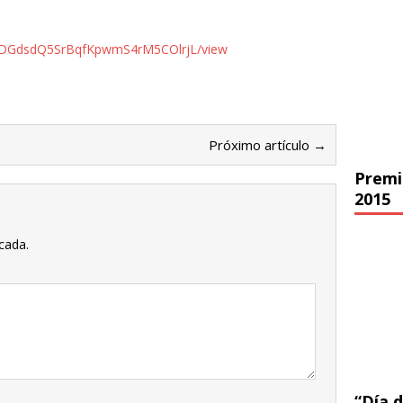
jr0KDGdsdQ5SrBqfKpwmS4rM5COlrjL/view
Próximo artículo →
Premi
2015
cada.
“Día d