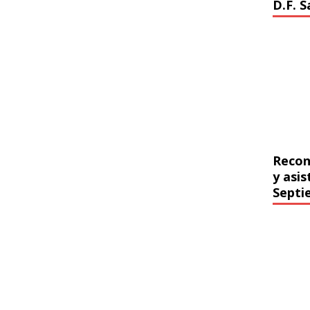
D.F. 
Recon
y asi
Septi