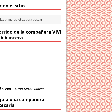
 en el sitio …
corrido de la compañera VIVI
 biblioteca
ón VIVI
-
Kizoa Movie Maker
jo a una compañera
tecaria