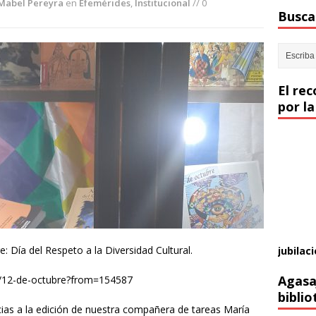
Mabel Pereyra
en
Efemérides
,
Institucional
// 0
Buscar
El re
por la
e: Día del Respeto a la Diversidad Cultural.
jubilaci
Agasa
4/12-de-octubre?from=154587
biblio
acias a la edición de nuestra compañera de tareas María