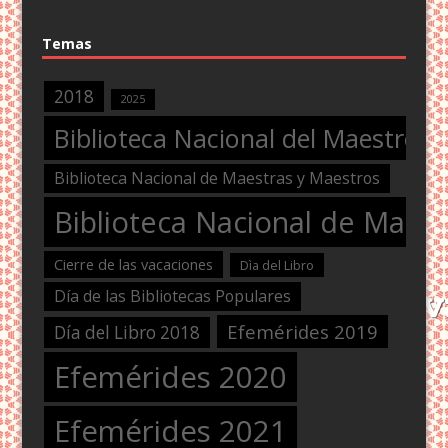
Temas
2018
2025
Biblioteca Nacional del Maestro
Biblioteca Nacional de Maestras y Maestros
Biblioteca Nacional de Maest
Cierre de las vacaciones
Dìa del Libro
Día de las Bibliotecas Populares
Efemérides 2019
Día del Libro 2018
Efemérides 2020
Efemérides 2021