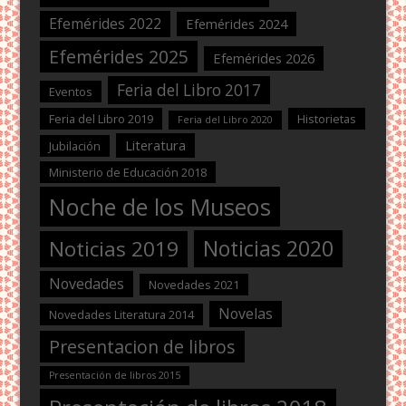
Efemérides 2022
Efemérides 2024
Efemérides 2025
Efemérides 2026
Feria del Libro 2017
Eventos
Feria del Libro 2019
Historietas
Feria del Libro 2020
Literatura
Jubilación
Ministerio de Educación 2018
Noche de los Museos
Noticias 2020
Noticias 2019
Novedades
Novedades 2021
Novelas
Novedades Literatura 2014
Presentacion de libros
Presentación de libros 2015