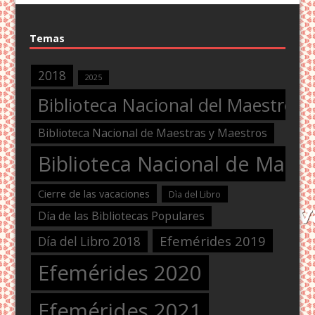
Temas
2018
2025
Biblioteca Nacional del Maestro
Biblioteca Nacional de Maestras y Maestros
Biblioteca Nacional de Maest
Cierre de las vacaciones
Dìa del Libro
Día de las Bibliotecas Populares
Efemérides 2019
Día del Libro 2018
Efemérides 2020
Efemérides 2021