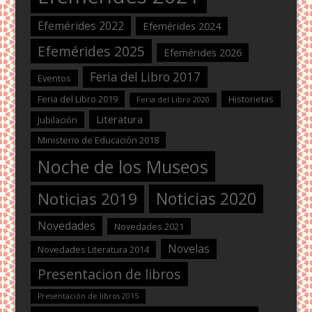
Efemérides 2022
Efemérides 2024
Efemérides 2025
Efemérides 2026
Feria del Libro 2017
Eventos
Feria del Libro 2019
Historietas
Feria del Libro 2020
Literatura
Jubilación
Ministerio de Educación 2018
Noche de los Museos
Noticias 2020
Noticias 2019
Novedades
Novedades 2021
Novelas
Novedades Literatura 2014
Presentacion de libros
Presentación de libros 2015