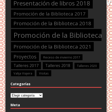
Presentación de libros 2018
Promoción de la Biblioteca 2017
Promoción de la Biblioteca 2018
Promoción de la Biblioteca 2
Promoción de la Biblioteca 2021
Proyectos
Receso de invierno 2017
Talleres 2017
Talleres 2018
Talleres 2020
Valija Viajera
Visitas
Categorías
Categorías
Meta