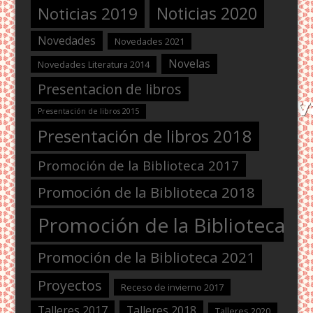
Noticias 2020
Noticias 2019
Novedades
Novedades 2021
Novelas
Novedades Literatura 2014
Presentacion de libros
Presentación de libros 2015
Presentación de libros 2018
Promoción de la Biblioteca 2017
Promoción de la Biblioteca 2018
Promoción de la Biblioteca 2
Promoción de la Biblioteca 2021
Proyectos
Receso de invierno 2017
Talleres 2017
Talleres 2018
Talleres 2020