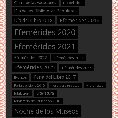
Cierre de las vacaciones
Dìa del Libro
Día de las Bibliotecas Populares
Efemérides 2019
Día del Libro 2018
Efemérides 2020
Efemérides 2021
Efemérides 2022
Efemérides 2024
Efemérides 2025
Efemérides 2026
Feria del Libro 2017
Eventos
Feria del Libro 2019
Historietas
Feria del Libro 2020
Literatura
Jubilación
Ministerio de Educación 2018
Noche de los Museos