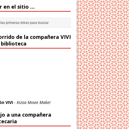
 en el sitio …
corrido de la compañera VIVI
 biblioteca
ón VIVI
-
Kizoa Movie Maker
jo a una compañera
tecaria