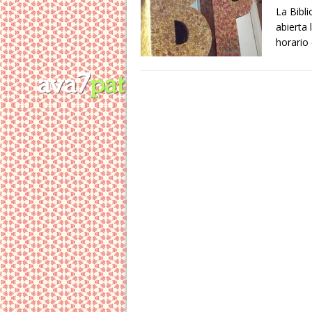
La Bibl
abierta 
horario