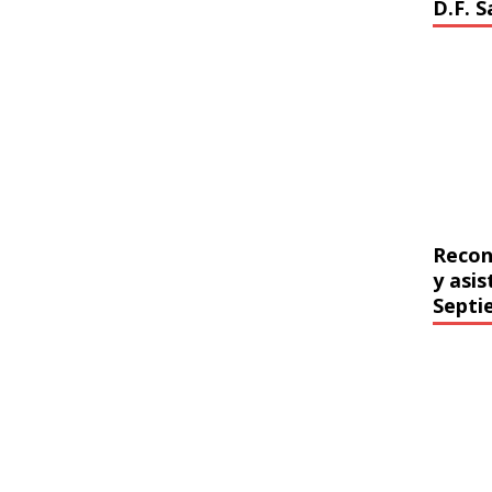
D.F. 
Recon
y asi
Septi