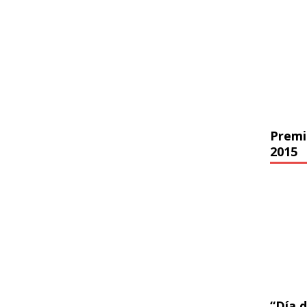
Premi
2015
“Día d