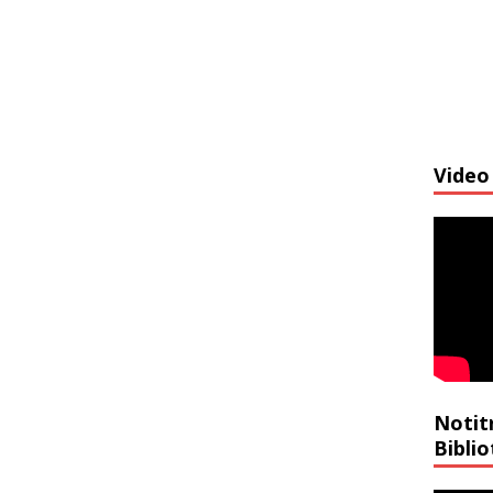
Video 
Notit
Bibli