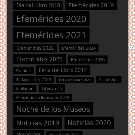
Efemérides 2019
Día del Libro 2018
Efemérides 2020
Efemérides 2021
Efemérides 2022
Efemérides 2024
Efemérides 2025
Efemérides 2026
Feria del Libro 2017
Eventos
Feria del Libro 2019
Historietas
Feria del Libro 2020
Literatura
Jubilación
Ministerio de Educación 2018
Noche de los Museos
Noticias 2020
Noticias 2019
Novedades
Novedades 2021