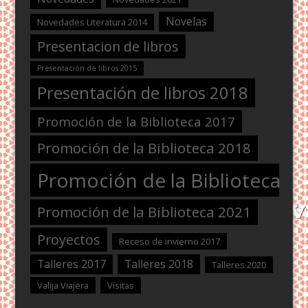
Novelas
Novedades Literatura 2014
Presentacion de libros
Presentación de libros 2015
Presentación de libros 2018
Promoción de la Biblioteca 2017
Promoción de la Biblioteca 2018
Promoción de la Biblioteca 2
Promoción de la Biblioteca 2021
Proyectos
Receso de invierno 2017
Talleres 2017
Talleres 2018
Talleres 2020
Valija Viajera
Visitas