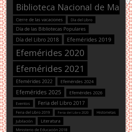
Biblioteca Nacional de Maest
Cierre de las vacaciones
Dìa del Libro
Día de las Bibliotecas Populares
Efemérides 2019
Día del Libro 2018
Efemérides 2020
Efemérides 2021
Efemérides 2022
Efemérides 2024
Efemérides 2025
Efemérides 2026
Feria del Libro 2017
Eventos
Feria del Libro 2019
Historietas
Feria del Libro 2020
Literatura
Jubilación
Ministerio de Educación 2018