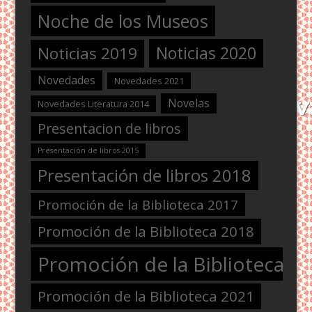
Noche de los Museos
Noticias 2020
Noticias 2019
Novedades
Novedades 2021
Novelas
Novedades Literatura 2014
Presentacion de libros
Presentación de libros 2015
Presentación de libros 2018
Promoción de la Biblioteca 2017
Promoción de la Biblioteca 2018
Promoción de la Biblioteca 2
Promoción de la Biblioteca 2021