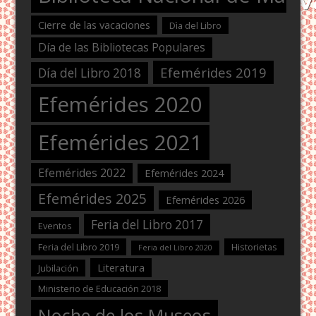
Cierre de las vacaciones
Dìa del Libro
Día de las Bibliotecas Populares
Efemérides 2019
Día del Libro 2018
Efemérides 2020
Efemérides 2021
Efemérides 2022
Efemérides 2024
Efemérides 2025
Efemérides 2026
Feria del Libro 2017
Eventos
Feria del Libro 2019
Historietas
Feria del Libro 2020
Literatura
Jubilación
Ministerio de Educación 2018
Noche de los Museos