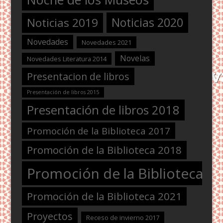
Noticias 2020
Noticias 2019
Novedades
Novedades 2021
Novelas
Novedades Literatura 2014
Presentacion de libros
Presentación de libros 2015
Presentación de libros 2018
Promoción de la Biblioteca 2017
Promoción de la Biblioteca 2018
Promoción de la Biblioteca 2
Promoción de la Biblioteca 2021
Proyectos
Receso de invierno 2017