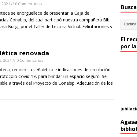
, 2021
// 0 Comentarios
Buscar
oteca se enorguellece de presentar la Caja de
ncias Conabip, del cual participó nuestra compañera Bib
ara Burgi, por el Taller de Lectura Virtual. Felicitaciones y
El re
por la
lética renovada
, 2021
// 0 Comentarios
oteca, renovó su señalética e indicaciones de circulación
rotocolo Covid-19, para brindar un espacio seguro. Se
sible a través del Proyecto de Conabip: Adecuación de los
jubilaci
Agasa
biblio