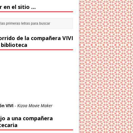
 en el sitio …
corrido de la compañera VIVI
 biblioteca
ón VIVI
-
Kizoa Movie Maker
jo a una compañera
tecaria