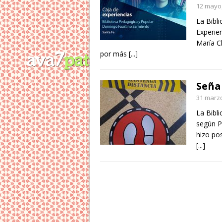
12 mayo
La Bibli
Experie
María Cl
por más
[...]
Seña
31 marzo
La Bibli
según P
hizo po
[...]