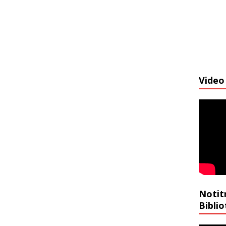
Video 
Notit
Bibli