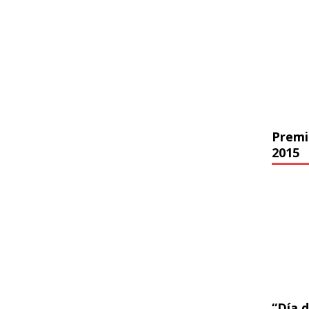
Premi
2015
“Día d