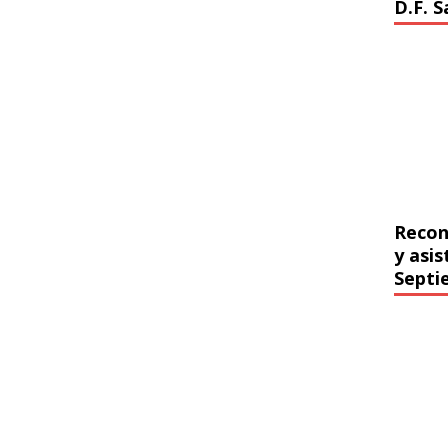
D.F. 
Recon
y asi
Septi