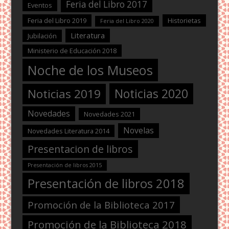
Feria del Libro 2017
Eventos
Feria del Libro 2019
Historietas
Feria del Libro 2020
Literatura
Jubilación
Ministerio de Educación 2018
Noche de los Museos
Noticias 2020
Noticias 2019
Novedades
Novedades 2021
Novelas
Novedades Literatura 2014
Presentacion de libros
Presentación de libros 2015
Presentación de libros 2018
Promoción de la Biblioteca 2017
Promoción de la Biblioteca 2018