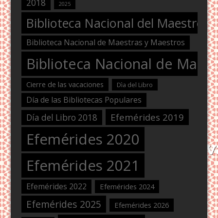
2018
2025
Biblioteca Nacional del Maestro
Biblioteca Nacional de Maestras y Maestros
Biblioteca Nacional de Maest
Cierre de las vacaciones
Dìa del Libro
Día de las Bibliotecas Populares
Efemérides 2019
Día del Libro 2018
Efemérides 2020
Efemérides 2021
Efemérides 2022
Efemérides 2024
Efemérides 2025
Efemérides 2026