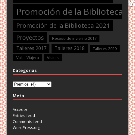
Promoción de la Biblioteca 2
Promoción de la Biblioteca 2021
Proyectos
Receso de invierno 2017
Talleres 2017
Talleres 2018
Talleres 2020
Valija Viajera
Visitas
Categorías
Categorías
Meta
Acceder
Entries feed
Comments feed
WordPress.org